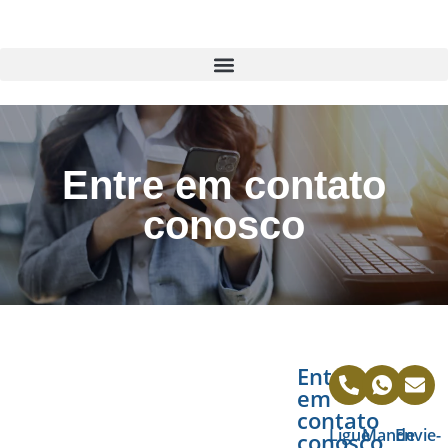
Entre em contato
conosco​
Entre
em
contato
Ligue
Mande
Envie-
conosco