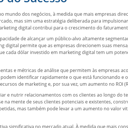
 mundo dos negócios, à medida que mais empresas direcio
ado, mas sim uma estratégia deliberada para impulsionar 
rketing digital contribui para o crescimento do faturame
apacidade de alcançar um público-alvo altamente segmentado
ing digital permite que as empresas direcionem suas men
 que cada dólar investido em marketing digital tem um pote
rramentas e métricas de análise que permitem às empresa
g podem identificar rapidamente o que está funcionando e o 
s recursos de marketing e, por sua vez, um aumento no ROI 
riar e nutrir relacionamentos com os clientes ao longo do 
na mente de seus clientes potenciais e existentes, constru
tidas, mas também pode levar a um aumento no valor vitalí
itiva significativa no mercado atual. À medida que mais 