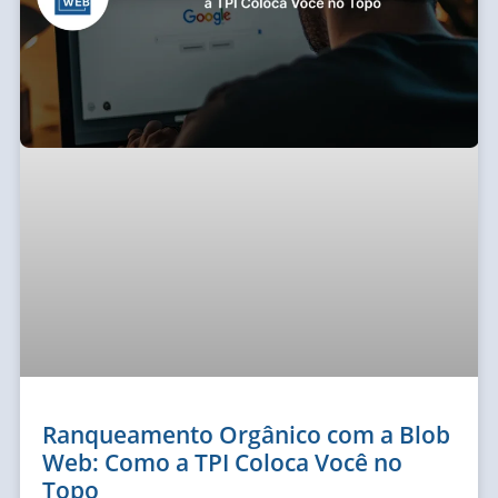
Ranqueamento Orgânico com a Blob
Web: Como a TPI Coloca Você no
Topo