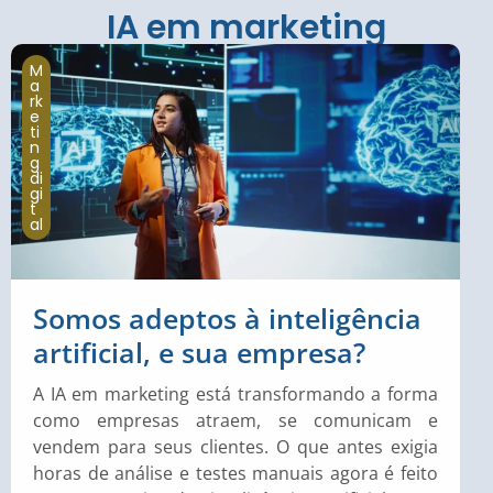
IA em marketing
M
a
rk
e
ti
n
g
di
gi
t
al
Somos adeptos à inteligência
artificial, e sua empresa?
A IA em marketing está transformando a forma
como empresas atraem, se comunicam e
vendem para seus clientes. O que antes exigia
horas de análise e testes manuais agora é feito