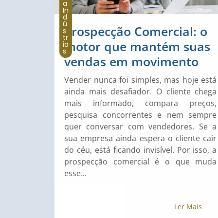
a
In
d
ú
Prospecção Comercial: o
s
tr
motor que mantém suas
ia
s
vendas em movimento
Vender nunca foi simples, mas hoje está
ainda mais desafiador. O cliente chega
mais informado, compara preços,
pesquisa concorrentes e nem sempre
quer conversar com vendedores. Se a
sua empresa ainda espera o cliente cair
do céu, está ficando invisível. Por isso, a
prospecção comercial é o que muda
esse...
Ler Mais