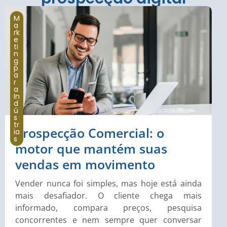
M
a
rk
e
ti
n
g
p
a
r
a
In
d
ú
s
tr
Prospecção Comercial: o
ia
s
motor que mantém suas
vendas em movimento
Vender nunca foi simples, mas hoje está ainda
mais desafiador. O cliente chega mais
informado, compara preços, pesquisa
concorrentes e nem sempre quer conversar