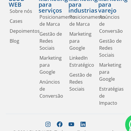
WEB
para
para
para
serviços
industrias
varejo
Sobre nós
Posicionamento
Posicionamento
Anúncios
Cases
de Marca
de Marca
de
Depoimentos
Conversão
Gestão de
Marketing
Blog
Redes
para
Gestão de
Sociais
Google
Redes
Sociais
Marketing
LinkedIn
para
Estratégico
Marketing
Google
para
Gestão de
Google
Anúncios
Redes
de
Sociais
Estratégias
Conversão
de
Impacto