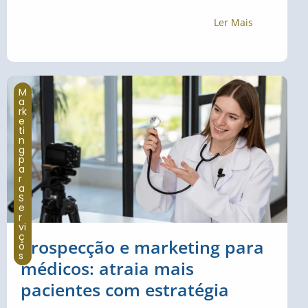
Ler Mais
M
a
rk
e
ti
n
g
p
a
r
a
S
e
r
vi
ç
Prospecção e marketing para
o
s
médicos: atraia mais
pacientes com estratégia