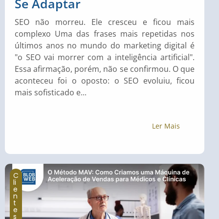
Se Adaptar
SEO não morreu. Ele cresceu e ficou mais
complexo Uma das frases mais repetidas nos
últimos anos no mundo do marketing digital é
"o SEO vai morrer com a inteligência artificial".
Essa afirmação, porém, não se confirmou. O que
aconteceu foi o oposto: o SEO evoluiu, ficou
mais sofisticado e...
Ler Mais
C
li
e
n
t
e
s