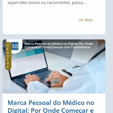
sejam eles novos ou recorrentes, passa...
Ler Mais
C
li
e
n
t
e
s
Marca Pessoal do Médico no
Digital: Por Onde Começar e