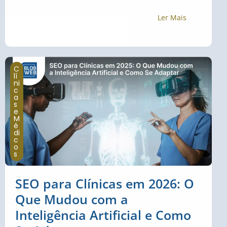
Ler Mais
C
lí
ni
c
a
s
e
M
é
di
c
o
s
SEO para Clínicas em 2026: O
Que Mudou com a
Inteligência Artificial e Como