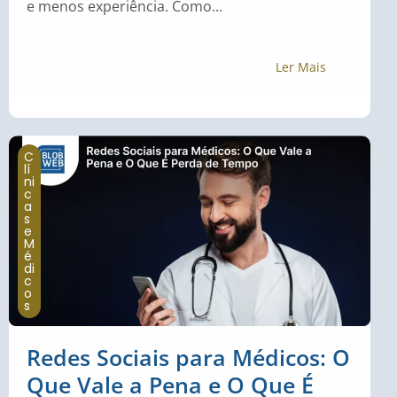
e menos experiência. Como...
Ler Mais
C
lí
ni
c
a
s
e
M
é
di
c
o
s
Redes Sociais para Médicos: O
Que Vale a Pena e O Que É