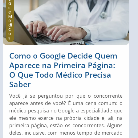
a
s
e
M
é
di
c
o
s
Como o Google Decide Quem
Aparece na Primeira Página:
O Que Todo Médico Precisa
Saber
Você já se perguntou por que o concorrente
aparece antes de você? É uma cena comum: o
médico pesquisa no Google a especialidade que
ele mesmo exerce na própria cidade e, ali, na
primeira página, estão os concorrentes. Alguns
deles, inclusive, com menos tempo de mercado