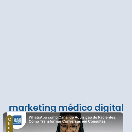
marketing médico digital
C
li
e
n