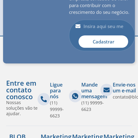
para contribuir com o
crescimento do seu negócio.
Cadastrar
Entre em
Ligue
Mande
Envie-nos
contato
para
uma
um e-mail
conosco
nós
mensagem
contato@bl
Nossas
(11)
(11) 99999-
soluções vão te
99999-
6623
ajudar.
6623
BLOB
Marketing
Marketing
Marketing