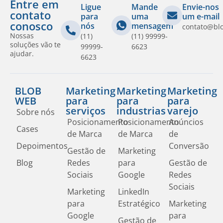
Entre em
Ligue
Mande
Envie-nos
contato
para
uma
um e-mail
conosco
nós
mensagem
contato@bl
Nossas
(11)
(11) 99999-
soluções vão te
99999-
6623
ajudar.
6623
BLOB
Marketing
Marketing
Marketing
WEB
para
para
para
serviços
industrias
varejo
Sobre nós
Posicionamento
Posicionamento
Anúncios
Cases
de Marca
de Marca
de
Depoimentos
Conversão
Gestão de
Marketing
Blog
Redes
para
Gestão de
Sociais
Google
Redes
Sociais
Marketing
LinkedIn
para
Estratégico
Marketing
Google
para
Gestão de