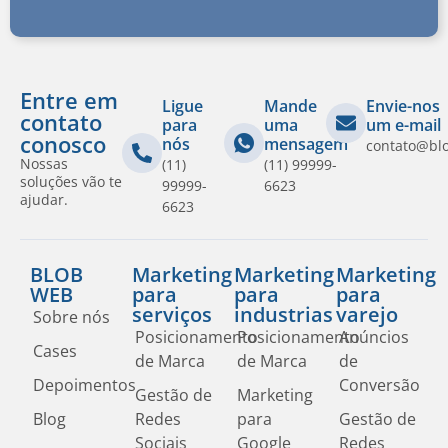
Entre em
Ligue
Mande
Envie-nos
contato
para
uma
um e-mail
conosco
nós
mensagem
contato@bl
Nossas
(11)
(11) 99999-
soluções vão te
99999-
6623
ajudar.
6623
BLOB
Marketing
Marketing
Marketing
WEB
para
para
para
serviços
industrias
varejo
Sobre nós
Posicionamento
Posicionamento
Anúncios
Cases
de Marca
de Marca
de
Depoimentos
Conversão
Gestão de
Marketing
Blog
Redes
para
Gestão de
Sociais
Google
Redes